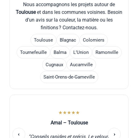
Nous accompagnons les projets autour de
Toulouse
et dans les communes voisines. Besoin
d’un avis sur la couleur, la matière ou les
finitions ? Contactez-nous.
Toulouse
Blagnac
Colomiers
Tournefeuille
Balma
L’Union
Ramonville
Cugnaux
Aucamville
Saint-Orens-de-Gameville
★★★★★
Amal – Toulouse
‹
›
“Conseils rapides et précis. Le velours
“B