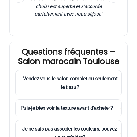
HD.
choisi est superbe et s’accorde
parfaitement avec notre séjour.”
Questions fréquentes –
Salon marocain Toulouse
Vendez-vous le salon complet ou seulement
＋
le tissu ?
Nous vendons
uniquement le tissu en ligne
Puis-je bien voir la texture avant d’acheter ?
＋
(velours, jacquard, anti-taches) ainsi que les
accessoires coordonnés. La confection
Oui. Chaque référence est présentée en
s’effectue ensuite chez l’artisan de votre
Je ne sais pas associer les couleurs, pouvez-
haute définition
avec des vues rapprochées
choix à Toulouse.
＋