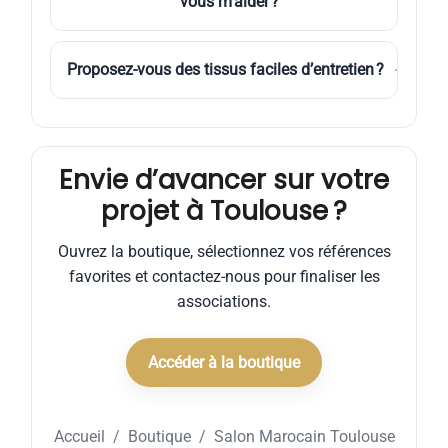
vous m’aider ?
pour apprécier la trame, la brillance et le
relief. En cas d’hésitation, envoyez-nous des
Avec plaisir. Sur
WhatsApp
, nous proposons
photos de votre pièce pour un avis
Proposez-vous des tissus faciles d’entretien ?
＋
des combinaisons prêtes à l’emploi (assises,
personnalisé.
dossiers, coussins, passementerie) adaptées
Oui. Nos
matières anti-taches
et nos velours
à votre décoration et à votre lumière.
sélectionnés facilitent l’entretien au
quotidien tout en conservant un rendu haut
Envie d’avancer sur votre
de gamme pour le sédari.
projet à Toulouse ?
Ouvrez la boutique, sélectionnez vos références
favorites et contactez-nous pour finaliser les
associations.
Accéder à la boutique
Accueil
/
Boutique
/ Salon Marocain Toulouse