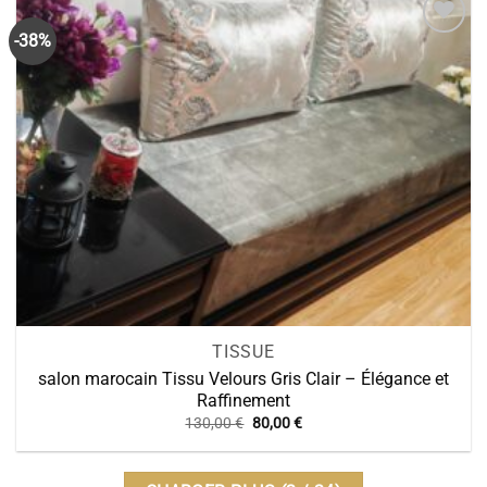
-38%
TISSUE
salon marocain Tissu Velours Gris Clair – Élégance et
Raffinement
Le
Le
130,00
€
80,00
€
prix
prix
initial
actuel
était :
est :
130,00 €.
80,00 €.