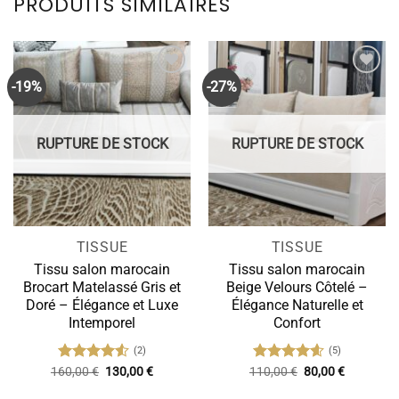
PRODUITS SIMILAIRES
-19%
-27%
RUPTURE DE STOCK
RUPTURE DE STOCK
TISSUE
TISSUE
Tissu salon marocain
Tissu salon marocain
Brocart Matelassé Gris et
Beige Velours Côtelé –
Doré – Élégance et Luxe
Élégance Naturelle et
Intemporel
Confort
(2)
(5)
Le
Le
Le
Le
160,00
Note
€
4.50
130,00
€
110,00
Note
4.60
€
80,00
€
prix
prix
prix
prix
sur 5
sur 5
initial
actuel
initial
actuel