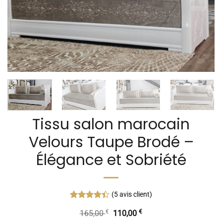
Tissu salon marocain
Velours Taupe Brodé –
Élégance et Sobriété
(
5
avis client)
Noté
5
4.40
€
Le
€
Le
165,00
110,00
sur 5 basé
sur